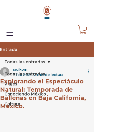
Entrada
Todas las entradas
raulkorn
Todas las entradas
7 feb 2024
2 min de lectura
Explorando el Espectáculo
Viajes
Natural: Temporada de
Conociendo México
Ballenas en Baja California,
Cultura
México.