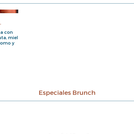
.
da con
uta, miel
momo y
Especiales Brunch