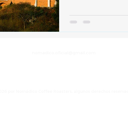
nomadico.oficial@gmail.com
26 por Nomádico Coffee Roasters, algunos derechos reserva